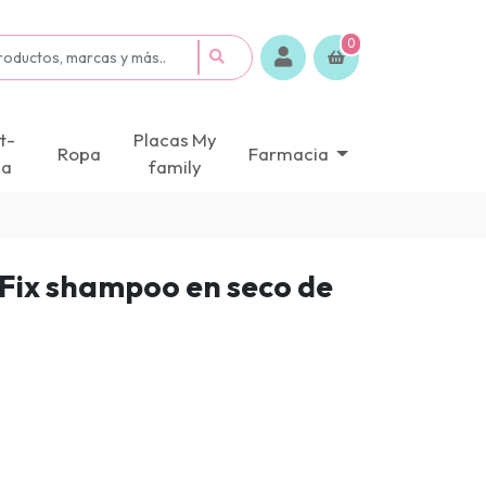
0
t-
Placas My
Ropa
Farmacia
ca
family
 Fix shampoo en seco de