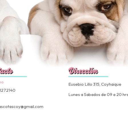
acto
Dirección
no
Eusebio Lillo 315, Coyhaique
1272140
Lunes a Sabados de 09 a 20 hr
ascotascoy@gmail.com