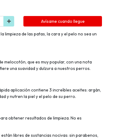
Avísame cuando llegue
a limpieza de las patas, la cara y el pelo no sea un
de melocotón, que es muy popular, con una nota
fiere una suavidad y dulzura a nuestros perros.
ida aplicación contiene 3 increíbles aceites: argán,
d y nutren la piel y el pelo de su perro.
para obtener resultados de limpieza. No es
están libres de sustancias nocivas: sin parabenos,