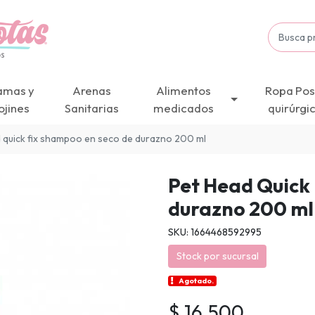
amas y
Arenas
Alimentos
Ropa Pos
ojines
Sanitarias
medicados
quirúrgi
 quick fix shampoo en seco de durazno 200 ml
Pet Head Quick
durazno 200 ml
SKU: 1664468592995
Stock por sucursal
Agotado.
$ 16.500