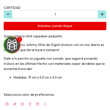
CANTIDAD
Avísame cuando llegue
Gigwi Johnny stick squeaker pequeño
¡Mira el nuevo Johnny Stick de Gigwi! ¡Incluso con un uso diario es
un juguete que durará para siempre!
Dale a tu perrito un juguete con sonido, que seguirá sonando
incluso en las últimas! Hecho con materiales súper durables que le
UEGA
encantará morder
Y
Medidas: 15 cm x 4.3 cm x 4.3 cm
NA!
Selecciona color de preferencia
🍀
Ruleta de