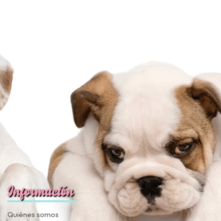
JUGAR
fined
Información
Quiénes somos