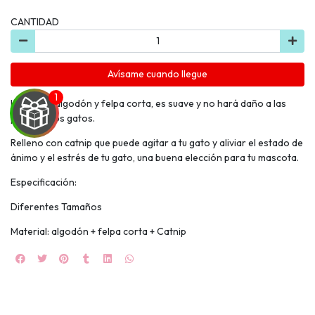
CANTIDAD
Avísame cuando llegue
Hecho de algodón y felpa corta, es suave y no hará daño a las
patas de los gatos.
Relleno con catnip que puede agitar a tu gato y aliviar el estado de
ánimo y el estrés de tu gato, una buena elección para tu mascota.
UEGA
Especificación:
Y
Diferentes Tamaños
NA!
Material: algodón + felpa corta + Catnip
🍀
Ruleta de
ascotas!
🐈