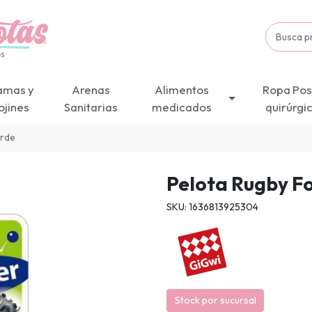
amas y
Arenas
Alimentos
Ropa Pos
ojines
Sanitarias
medicados
quirúrgi
erde
Pelota Rugby F
SKU: 1636813925304
Stock por sucursal