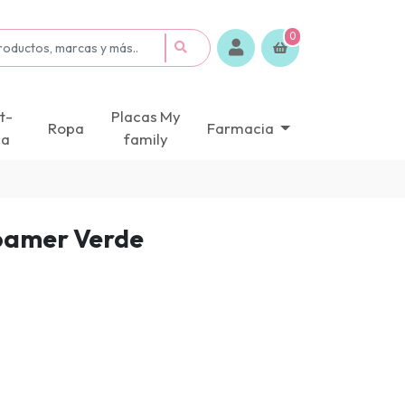
0
t-
Placas My
Ropa
Farmacia
ca
family
oamer Verde