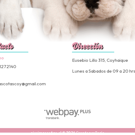
acto
Dirección
no
Eusebio Lillo 315, Coyhaique
1272140
Lunes a Sabados de 09 a 20 hr
ascotascoy@gmail.com
nissimascotas.cl © 2026
Creado por
Bsale