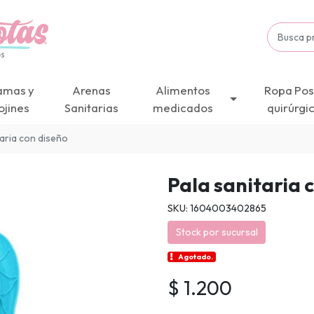
amas y
Arenas
Alimentos
Ropa Pos
ojines
Sanitarias
medicados
quirúrgi
taria con diseño
Pala sanitaria 
SKU: 1604003402865
Stock por sucursal
Agotado.
$ 1.200