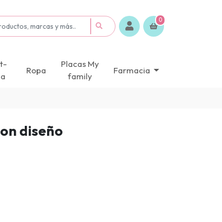
0
t-
Placas My
Ropa
Farmacia
ca
family
con diseño