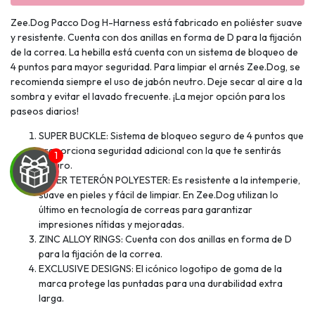
Zee.Dog Pacco Dog H-Harness está fabricado en poliéster suave
y resistente. Cuenta con dos anillas en forma de D para la fijación
de la correa. La hebilla está cuenta con un sistema de bloqueo de
4 puntos para mayor seguridad. Para limpiar el arnés Zee.Dog, se
recomienda siempre el uso de jabón neutro. Deje secar al aire a la
sombra y evitar el lavado frecuente. ¡La mejor opción para los
paseos diarios!
SUPER BUCKLE: Sistema de bloqueo seguro de 4 puntos que
proporciona seguridad adicional con la que te sentirás
seguro.
SUPER TETERÓN POLYESTER: Es resistente a la intemperie,
suave en pieles y fácil de limpiar. En Zee.Dog utilizan lo
último en tecnología de correas para garantizar
impresiones nítidas y mejoradas.
ZINC ALLOY RINGS: Cuenta con dos anillas en forma de D
UEGA
para la fijación de la correa.
EXCLUSIVE DESIGNS: El icónico logotipo de goma de la
Y
marca protege las puntadas para una durabilidad extra
NA!
larga.