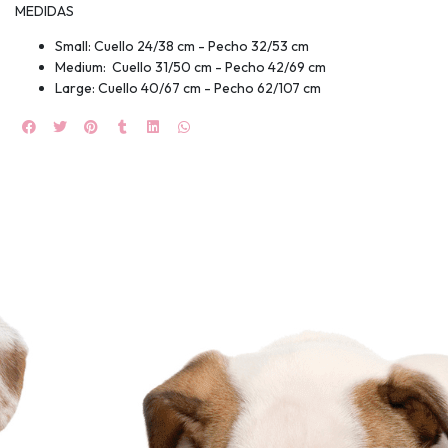
MEDIDAS
🍀
Small: Cuello 24/38 cm - Pecho 32/53 cm
Ruleta de
Medium: Cuello 31/50 cm - Pecho 42/69 cm
ascotas!
Large: Cuello 40/67 cm - Pecho 62/107 cm
🐈
JUGAR
fined