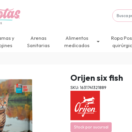
amas y
Arenas
Alimentos
Ropa Pos
ojines
Sanitarias
medicados
quirúrgi
Orijen six fish
SKU: 1631741321889
Stock por sucursal