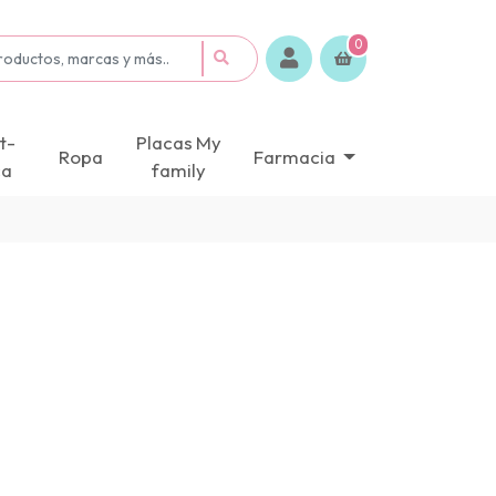
0
t-
Placas My
Ropa
Farmacia
ca
family