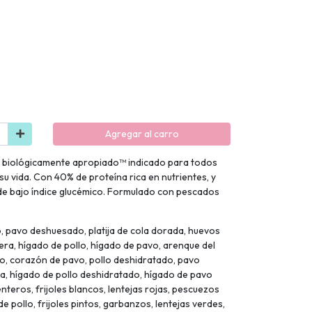
Agregar al carro
to biológicamente apropiado™ indicado para todos
su vida. Con 40% de proteína rica en nutrientes, y
 de bajo índice glucémico. Formulado con pescados
 pavo deshuesado, platija de cola dorada, huevos
tera, hígado de pollo, hígado de pavo, arenque del
lo, corazón de pavo, pollo deshidratado, pavo
a, hígado de pollo deshidratado, hígado de pavo
teros, frijoles blancos, lentejas rojas, pescuezos
de pollo, frijoles pintos, garbanzos, lentejas verdes,