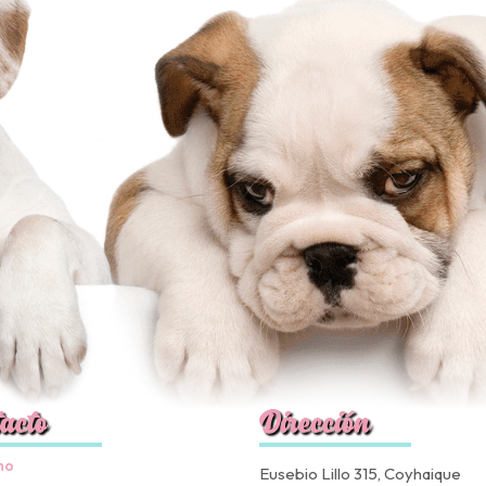
acto
Dirección
no
Eusebio Lillo 315, Coyhaique