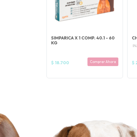
JUGAR
fined
SIMPARICA X 1 COMP. 40.1 - 60
CH
KG
I
Comprar Ahora
$ 18.700
$ 