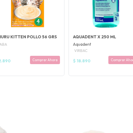
URU KITTEN POLLO 56 GRS
AQUADENT X 250 ML
Aquadent
NABA
VIRBAC
Comprar Ahora
Comprar Aho
2.890
$ 18.890