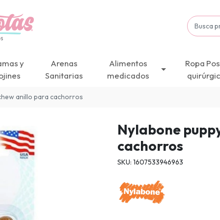
amas y
Arenas
Alimentos
Ropa Pos
ojines
Sanitarias
medicados
quirúrgi
hew anillo para cachorros
Nylabone puppy
cachorros
SKU: 1607533946963