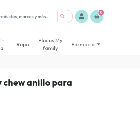
0
t-
Placas My
Ropa
Farmacia
ca
family
 chew anillo para