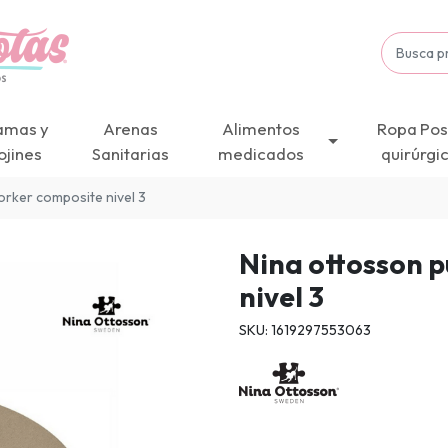
amas y
Arenas
Alimentos
Ropa Pos
ojines
Sanitarias
medicados
quirúrgi
orker composite nivel 3
Nina ottosson 
nivel 3
SKU: 1619297553063