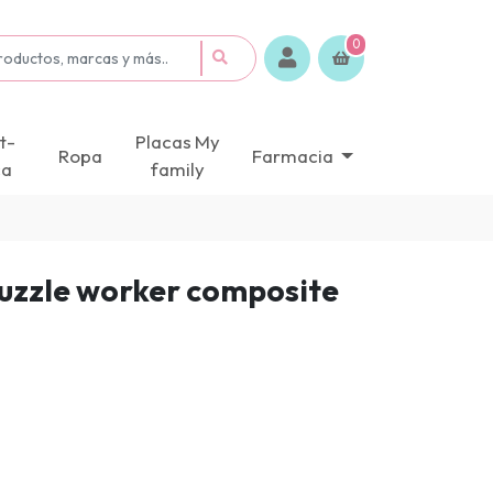
0
t-
Placas My
Ropa
Farmacia
ca
family
puzzle worker composite