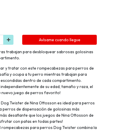
Avísame cuando llegue
tras trabajan para desbloquear sabrosas golosinas
partimento.
ar y tratar con este rompecabezas para perros de
safía y ocupa a tu perro mientras trabajan para
 escondidas dentro de cada compartimento.
, independientemente de su edad, tamaño y raza, el
 nuevo juego de perros favorito!
g Twister de Nina Ottosson es ideal para perros
ra perros de dispensación de golosinas más
más desafiante que los juegos de Nina Ottosson de
disfrutar con patas en todas partes!
ompecabezas para perros Dog Twister combina la