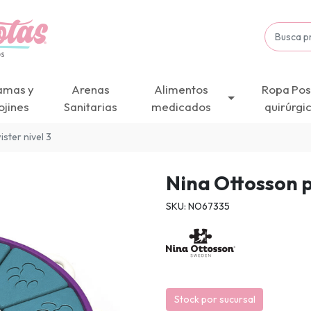
amas y
Arenas
Alimentos
Ropa Pos
ojines
Sanitarias
medicados
quirúrgi
ister nivel 3
Nina Ottosson pu
SKU: NO67335
Stock por sucursal