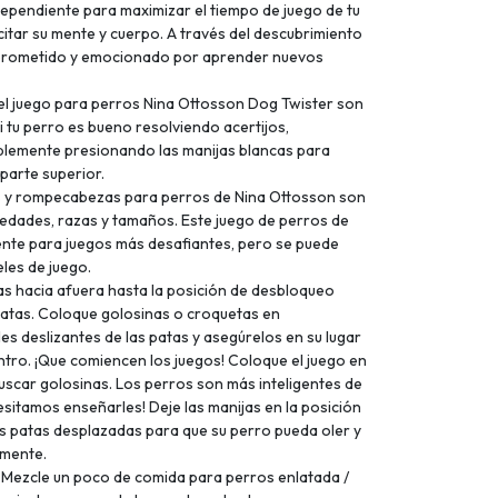
ndependiente para maximizar el tiempo de juego de tu
citar su mente y cuerpo. A través del descubrimiento
mprometido y emocionado por aprender nuevos
l juego para perros Nina Ottosson Dog Twister son
i tu perro es bueno resolviendo acertijos,
plemente presionando las manijas blancas para
 parte superior.
s y rompecabezas para perros de Nina Ottosson son
 edades, razas y tamaños. Este juego de perros de
ente para juegos más desafiantes, pero se puede
les de juego.
s hacia afuera hasta la posición de desbloqueo
 patas. Coloque golosinas o croquetas en
es deslizantes de las patas y asegúrelos en su lugar
tro. ¡Que comiencen los juegos! Coloque el juego en
buscar golosinas. Los perros son más inteligentes de
esitamos enseñarles! Deje las manijas en la posición
s patas desplazadas para que su perro pueda oler y
lmente.
cle un poco de comida para perros enlatada /