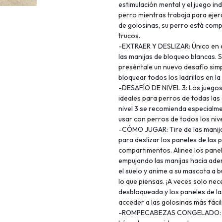
estimulación mental y el juego i
perro mientras trabaja para ejer
de golosinas, su perro está co
trucos.
-EXTRAER Y DESLIZAR: Único en e
las manijas de bloqueo blancas. S
preséntale un nuevo desafío sim
bloquear todos los ladrillos en la
-DESAFÍO DE NIVEL 3: Los juego
ideales para perros de todas las
nivel 3 se recomienda especialm
usar con perros de todos los nive
-CÓMO JUGAR: Tire de las manija
para deslizar los paneles de las
compartimentos. Alinee los panel
empujando las manijas hacia aden
el suelo y anime a su mascota a 
lo que piensas. ¡A veces solo nec
desbloqueada y los paneles de la
acceder a las golosinas más fáci
-ROMPECABEZAS CONGELADO: Mez