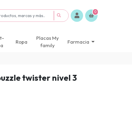
0
t-
Placas My
Ropa
Farmacia
ca
family
zzle twister nivel 3