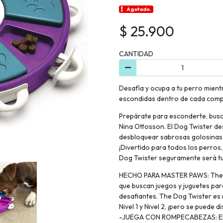
Agotado.
$ 25.900
CANTIDAD
Desafía y ocupa a tu perro mien
escondidas dentro de cada com
Prepárate para esconderte, busc
Nina Ottosson. El Dog Twister de
desbloquear sabrosas golosinas
¡Divertido para todos los perros
Dog Twister seguramente será tu
HECHO PARA MASTER PAWS: The Do
que buscan juegos y juguetes pa
desafiantes. The Dog Twister es 
Nivel 1 y Nivel 2, ¡pero se puede 
-JUEGA CON ROMPECABEZAS: El r