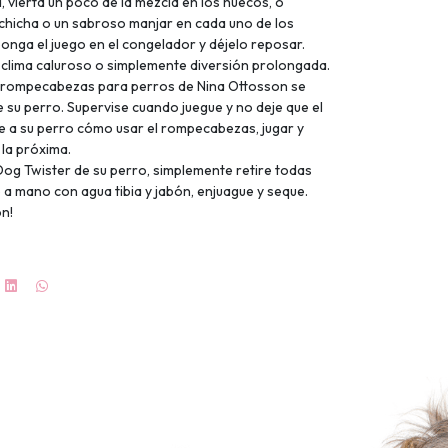
vierta un poco de la mezcla en los huecos, o
chicha o un sabroso manjar en cada uno de los
ponga el juego en el congelador y déjelo reposar.
 clima caluroso o simplemente diversión prolongada.
rompecabezas para perros de Nina Ottosson se
 su perro. Supervise cuando juegue y no deje que el
e a su perro cómo usar el rompecabezas, jugar y
 la próxima.
 Dog Twister de su perro, simplemente retire todas
o a mano con agua tibia y jabón, enjuague y seque.
ón!