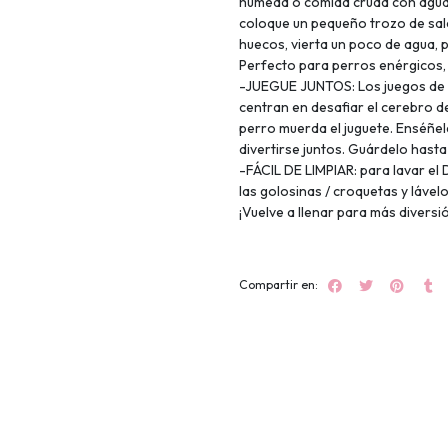
húmeda o comida cruda con agua, 
coloque un pequeño trozo de sal
huecos, vierta un poco de agua, 
Perfecto para perros enérgicos,
-JUEGUE JUNTOS: Los juegos de 
centran en desafiar el cerebro de
perro muerda el juguete. Enséñel
divertirse juntos. Guárdelo hasta
-FÁCIL DE LIMPIAR: para lavar el
las golosinas / croquetas y lável
¡Vuelve a llenar para más diversi
Compartir en: