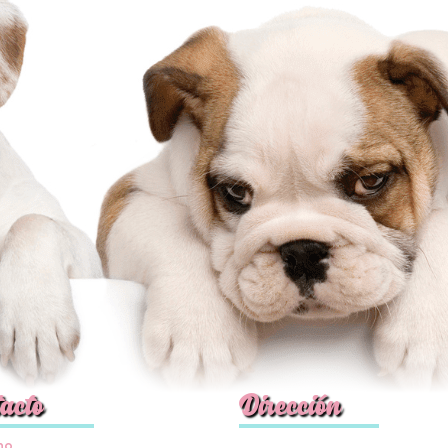
acto
Dirección
no