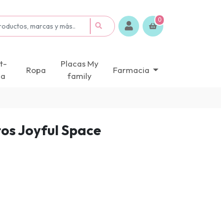
0
t-
Placas My
Ropa
Farmacia
ca
family
os Joyful Space