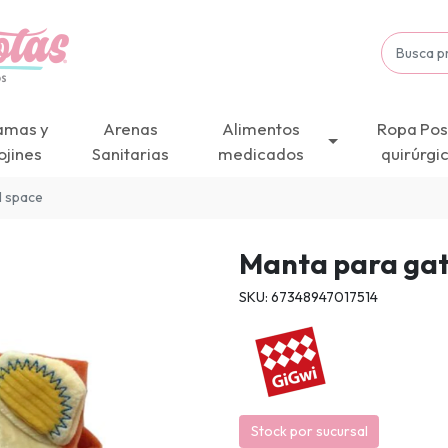
amas y
Arenas
Alimentos
Ropa Pos
ojines
Sanitarias
medicados
quirúrgi
l space
Manta para gat
SKU: 67348947017514
Stock por sucursal