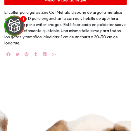
Avísame cuando llegue
El collar para gatos Zee.Cat Mahalo dispone de argolla metálica
en forma de D para enganchar la correa y hebilla de apertura
automática para evitar ahogos. Está fabricado en poliéster suave
y es completamente ajustable. Una misma talla sirve para todos
los gatos y tamaños. Medidas: 1 cm de anchura x 20-30 cm de
longitud.
UEGA
Y
NA!
🍀
Ruleta de
ascotas!
🐈
JUGAR
fined