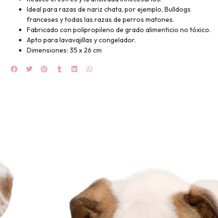
Ideal para razas de nariz chata, por ejemplo, Bulldogs
🍀
franceses y todas las razas de perros matones.
Fabricado con polipropileno de grado alimenticio no tóxico.
Ruleta de
Apto para lavavajillas y congelador.
ascotas!
Dimensiones: 35 x 26 cm
🐈
JUGAR
fined