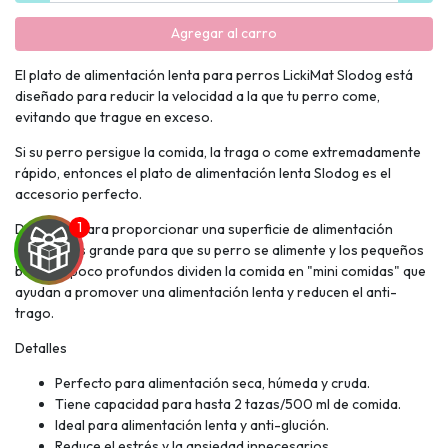
Agregar al carro
El plato de alimentación lenta para perros LickiMat Slodog está
diseñado para reducir la velocidad a la que tu perro come,
evitando que trague en exceso.
Si su perro persigue la comida, la traga o come extremadamente
rápido, entonces el plato de alimentación lenta Slodog es el
accesorio perfecto.
Diseñado para proporcionar una superficie de alimentación
mucho más grande para que su perro se alimente y los pequeños
bolsillos poco profundos dividen la comida en "mini comidas" que
ayudan a promover una alimentación lenta y reducen el anti-
trago.
Detalles
UEGA
Perfecto para alimentación seca, húmeda y cruda.
Y
Tiene capacidad para hasta 2 tazas/500 ml de comida.
Ideal para alimentación lenta y anti-glución.
NA!
Reduce el estrés y la ansiedad innecesarios.