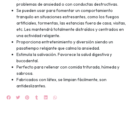
UEGA
problemas de ansiedad o con conductas destructivas.
Se pueden usar para fomentar un comportamiento
Y
tranquilo en situaciones estresantes, como los fuegos
NA!
artificiales, tormentas, las estancias fuera de casa, visitas,
etc. Les mantendrá totalmente distraídos y centrados en
🍀
una actividad relajante.
Proporciona entretenimiento y diversión siendo un
Ruleta de
pasatiempo relajante que calma la ansiedad.
ascotas!
Estimula la salivación. Favorece la salud digestiva y
🐈
bucodental.
Perfecto para rellenar con comida triturada, húmeda y
JUGAR
sabrosa.
Fabricados con látex, se limpian fácilmente, son
fined
antideslizantes.