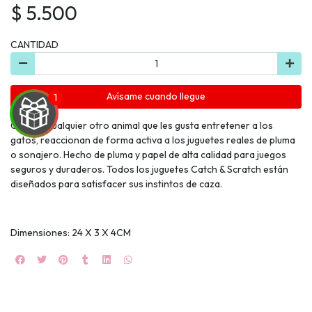
$ 5.500
CANTIDAD
Avísame cuando llegue
Como a cualquier otro animal que les gusta entretener a los
gatos, reaccionan de forma activa a los juguetes reales de pluma
o sonajero. Hecho de pluma y papel de alta calidad para juegos
seguros y duraderos. Todos los juguetes Catch & Scratch están
UEGA
diseñados para satisfacer sus instintos de caza.
Y
NA!
Dimensiones: 24 X 3 X 4CM
🍀
Ruleta de
ascotas!
🐈