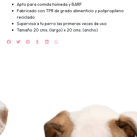
Apto para comida húmeda y BARF
🍀
Fabricado con TPR de grado alimenticio y polipropileno
reciclado
Ruleta de
Supervisa a tu perro las primeras veces de uso
ascotas!
Tamaño 20 cms. (largo) x 20 cms. (ancho)
🐈
JUGAR
fined