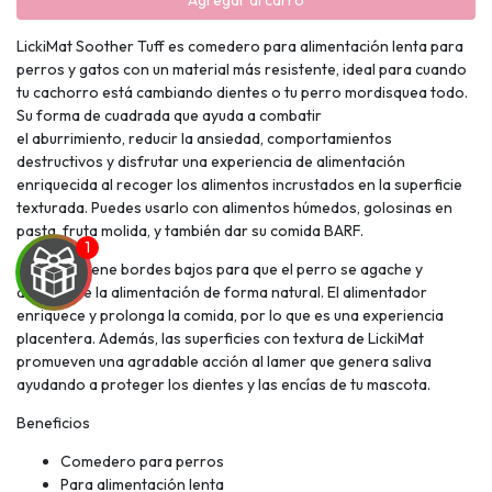
Agregar al carro
LickiMat Soother Tuff es comedero para alimentación lenta para
perros y gatos con un material más resistente, ideal para cuando
tu cachorro está cambiando dientes o tu perro mordisquea todo.
Su forma de cuadrada que ayuda a combatir
el aburrimiento, reducir la ansiedad, comportamientos
destructivos y disfrutar una experiencia de alimentación
enriquecida al recoger los alimentos incrustados en la superficie
texturada. Puedes usarlo con alimentos húmedos, golosinas en
pasta, fruta molida, y también dar su comida BARF.
El diseño tiene bordes bajos para que el perro se agache y
disfrute de la alimentación de forma natural. El alimentador
enriquece y prolonga la comida, por lo que es una experiencia
placentera. Además, las superficies con textura de LickiMat
promueven una agradable acción al lamer que genera saliva
ayudando a proteger los dientes y las encías de tu mascota.
UEGA
Beneficios
Y
Comedero para perros
NA!
Para alimentación lenta