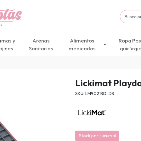
amas y
Arenas
Alimentos
Ropa Pos
ojines
Sanitarias
medicados
quirúrgi
Lickimat Playda
SKU: LM9021RD-DR
Stock por sucursal