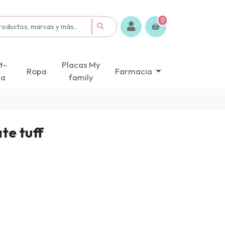
0
t-
Placas My
Ropa
Farmacia
ca
family
te tuff