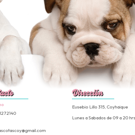
acto
Dirección
no
Eusebio Lillo 315, Coyhaique
1272140
Lunes a Sabados de 09 a 20 hr
ascotascoy@gmail.com