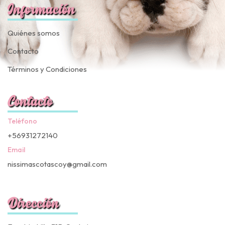
Información
Quiénes somos
Contacto
Términos y Condiciones
Contacto
Teléfono
+56931272140
Email
nissimascotascoy@gmail.com
Dirección