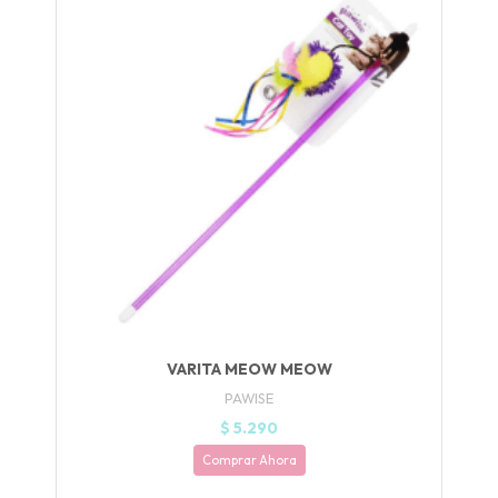
UEGA
Y
NA!
🍀
Ruleta de
ascotas!
🐈
JUGAR
VARITA MEOW MEOW
fined
PAWISE
$ 5.290
Comprar Ahora