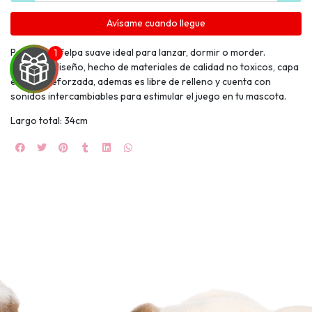
Avísame cuando llegue
Peluche de felpa suave ideal para lanzar, dormir o morder.
Adorable diseño, hecho de materiales de calidad no toxicos, capa
externa reforzada, ademas es libre de relleno y cuenta con
sonidos intercambiables para estimular el juego en tu mascota.
UEGA
Largo total: 34cm
Y
NA!
🍀
Ruleta de
ascotas!
🐈
JUGAR