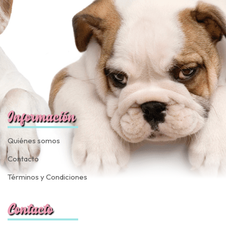
fined
Información
Quiénes somos
Contacto
Términos y Condiciones
Contacto