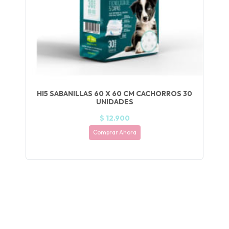
Y
NA!
🍀
Ruleta de
ascotas!
🐈
HI5 SABANILLAS 60 X 60 CM CACHORROS 30
UNIDADES
JUGAR
$ 12.900
Comprar Ahora
fined