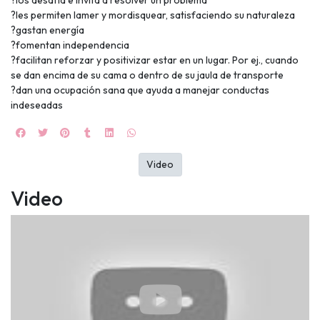
?les permiten lamer y mordisquear, satisfaciendo su naturaleza
?gastan energía
?fomentan independencia
?facilitan reforzar y positivizar estar en un lugar. Por ej., cuando
UEGA
se dan encima de su cama o dentro de su jaula de transporte
?dan una ocupación sana que ayuda a manejar conductas
Y
indeseadas
NA!
🍀
Video
Ruleta de
Video
ascotas!
🐈
JUGAR
fined