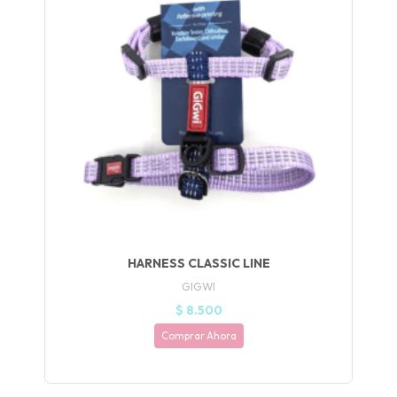
UEGA
Y
NA!
🍀
Ruleta de
ascotas!
🐈
JUGAR
HARNESS CLASSIC LINE
GIGWI
fined
$ 8.500
Comprar Ahora