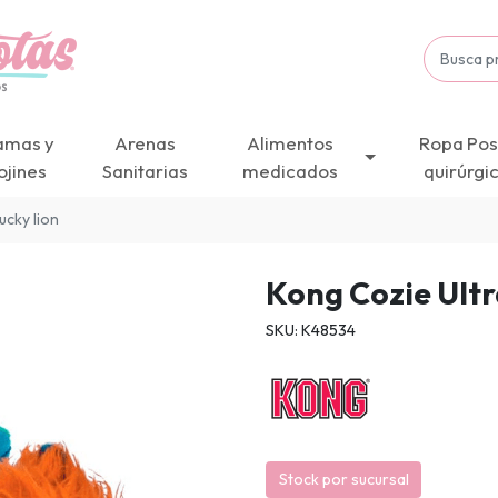
amas y
Arenas
Alimentos
Ropa Pos
ojines
Sanitarias
medicados
quirúrgi
ucky lion
Kong Cozie Ultr
SKU: K48534
Stock por sucursal