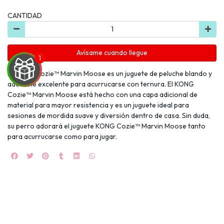
CANTIDAD
Avísame cuando llegue
El KONG Cozie™ Marvin Moose es un juguete de peluche blando y
adorable excelente para acurrucarse con ternura. El KONG
Cozie™ Marvin Moose está hecho con una capa adicional de
material para mayor resistencia y es un juguete ideal para
UEGA
sesiones de mordida suave y diversión dentro de casa. Sin duda,
su perro adorará el juguete KONG Cozie™ Marvin Moose tanto
Y
para acurrucarse como para jugar.
NA!
🍀
Ruleta de
ascotas!
🐈