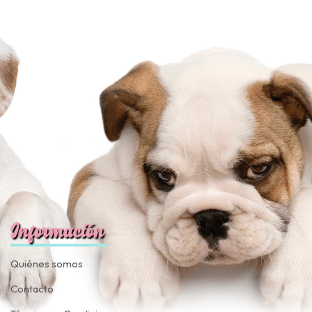
JUGAR
fined
Información
Quiénes somos
Contacto