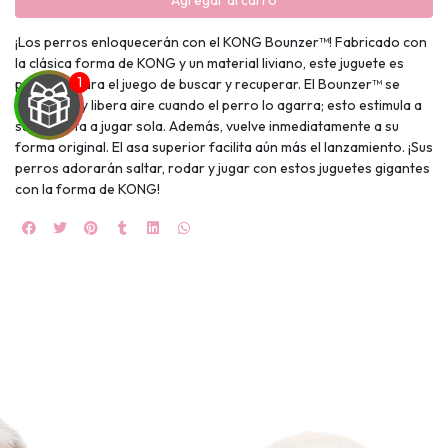
Agregar al carro
¡Los perros enloquecerán con el KONG Bounzer™! Fabricado con
la clásica forma de KONG y un material liviano, este juguete es
perfecto para el juego de buscar y recuperar. El Bounzer™ se
comprime y libera aire cuando el perro lo agarra; esto estimula a
su mascota a jugar sola. Además, vuelve inmediatamente a su
forma original. El asa superior facilita aún más el lanzamiento. ¡Sus
perros adorarán saltar, rodar y jugar con estos juguetes gigantes
UEGA
con la forma de KONG!
Y
NA!
🍀
Ruleta de
ascotas!
🐈
JUGAR