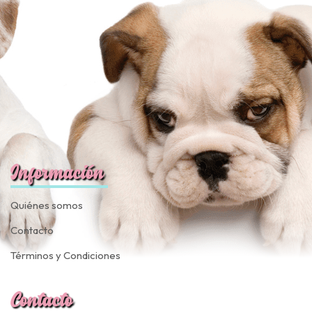
fined
Información
Quiénes somos
Contacto
Términos y Condiciones
Contacto