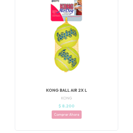
UEGA
Y
NA!
🍀
Ruleta de
ascotas!
🐈
JUGAR
KONG BALL AIR 2X L
KONG
fined
$ 8.200
Comprar Ahora