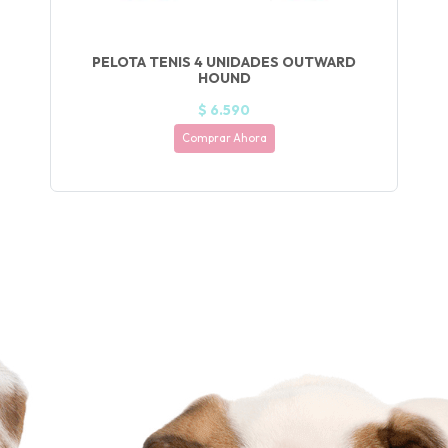
NA!
🍀
PELOTA TENIS 4 UNIDADES OUTWARD
HOUND
Ruleta de
ascotas!
$ 6.590
🐈
Comprar Ahora
JUGAR
fined