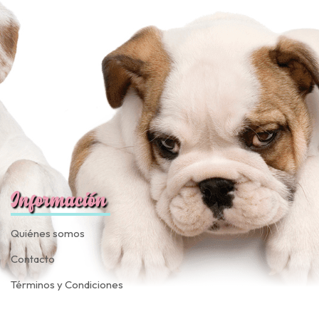
fined
Información
Quiénes somos
Contacto
Términos y Condiciones