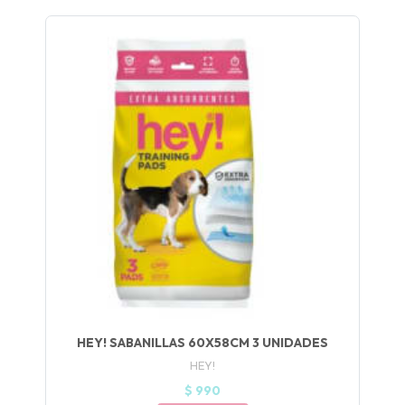
UEGA
Y
NA!
🍀
Ruleta de
ascotas!
🐈
JUGAR
fined
HEY! SABANILLAS 60X58CM 3 UNIDADES
HEY!
$ 990