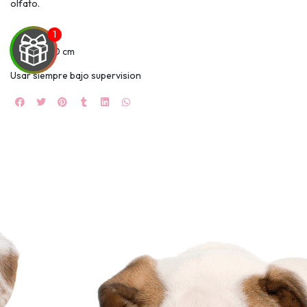
olfato.
tamaño: 30 cm
Usar siempre bajo supervision
UEGA
Y
NA!
🍀
Ruleta de
ascotas!
🐈
JUGAR
fined