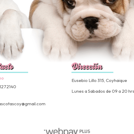
acto
Dirección
no
Eusebio Lillo 315, Coyhaique
1272140
Lunes a Sabados de 09 a 20 hr
ascotascoy@gmail.com