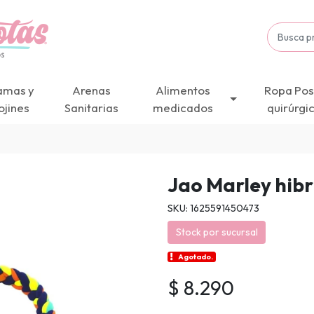
amas y
Arenas
Alimentos
Ropa Pos
ojines
Sanitarias
medicados
quirúrgi
Jao Marley hibr
SKU: 1625591450473
Stock por sucursal
Agotado.
$ 8.290