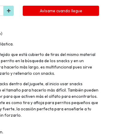
Avísame cuando llegue
o)
lástica.
tejido que está cubierto de tiras del mismo material
l perrito en la búsqueda de los snacks y en un
 hacerlo más largo, es multifuncional pues sirve
nzarlo y rellenarlo con snacks.
ks dentro del juguete, al inicio usar snacks
o el tamaño para hacerlo más difícil. También pueden
r para que activen más el olfato para encontrarlos.
ete es como tira y afloja para perritos pequeños que
fuerte, la ocasión perfecta para enseñarle a tu
sin forzarlo.
n.