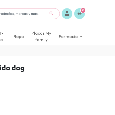
0
t-
Placas My
Ropa
Farmacia
ca
family
ido dog