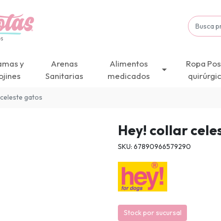
amas y
Arenas
Alimentos
Ropa Pos
ojines
Sanitarias
medicados
quirúrgi
 celeste gatos
Hey! collar cele
SKU: 67890966579290
Stock por sucursal