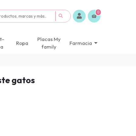
0
t-
Placas My
Ropa
Farmacia
ca
family
ste gatos