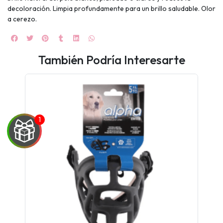
decoloración. Limpia profundamente para un brillo saludable. Olor
a cerezo.
También Podría Interesarte
UEGA
Y