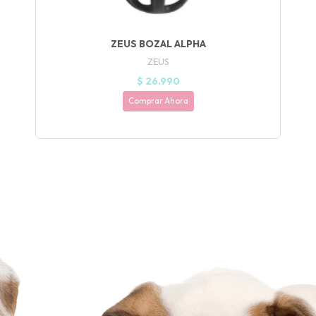
NA!
🍀
ZEUS BOZAL ALPHA
Ruleta de
ZEUS
ascotas!
$ 26.990
🐈
Comprar Ahora
JUGAR
fined