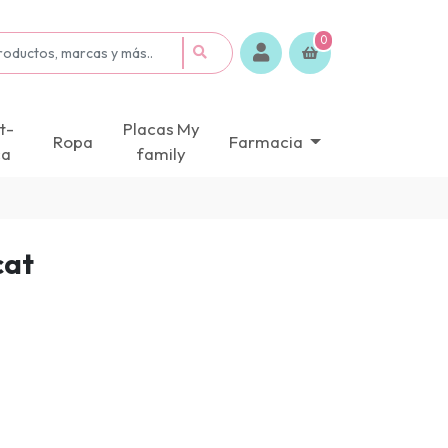
0
t-
Placas My
Ropa
Farmacia
ca
family
cat