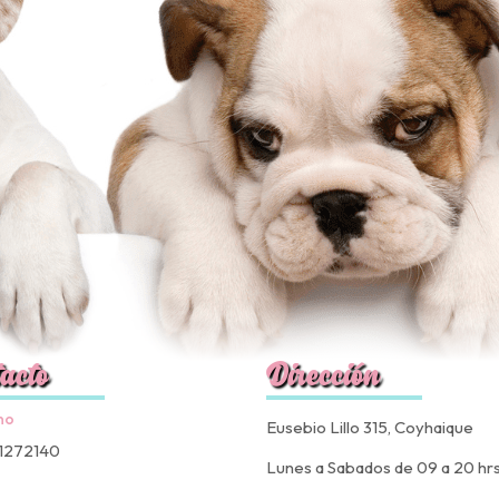
acto
Dirección
no
Eusebio Lillo 315, Coyhaique
1272140
Lunes a Sabados de 09 a 20 hr