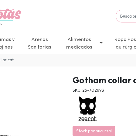
amas y
Arenas
Alimentos
Ropa Pos
ojines
Sanitarias
medicados
quirúrgi
lar cat
Gotham collar 
SKU: 25-702693
Stock por sucursal