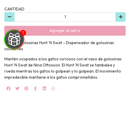
CANTIDAD
Agregar al carro
Vaso de golosinas Hunt 'N Swat - Dispensador de golosinas
oscilantes
Mantén ocupados a los gatos curiosos con el vaso de golosinas
UEGA
Hunt 'N Swat de Nina Ottosson. El Hunt 'N Swat se tambalea y
rueda mientras los gatos lo golpean y lo golpean. El movimiento
Y
impredecible mantiene a los gatos comprometidos.
NA!
🍀
Ruleta de
ascotas!
🐈