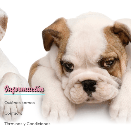
fined
Información
Quiénes somos
Contacto
Términos y Condiciones