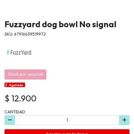
Fuzzyard dog bowl No signal
SKU: 67916639519972
Stock por sucursal
Agotado.
$ 12.900
CANTIDAD