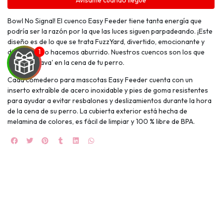
Avísame cuando llegue
Bowl No Signal! El cuenco Easy Feeder tiene tanta energía que
podría ser la razón por la que las luces siguen parpadeando. ¡Este
diseño es de lo que se trata FuzzYard, divertido, emocionante y
diferente! No hacemos aburrido. Nuestros cuencos son los que
ponen el flava' en la cena de tu perro.
Cada comedero para mascotas Easy Feeder cuenta con un
inserto extraíble de acero inoxidable y pies de goma resistentes
UEGA
para ayudar a evitar resbalones y deslizamientos durante la hora
de la cena de su perro. La cubierta exterior está hecha de
Y
melamina de colores, es fácil de limpiar y 100 % libre de BPA.
NA!
🍀
Ruleta de
ascotas!
🐈
JUGAR