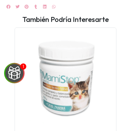
También Podría Interesarte
UEGA
Y
NA!