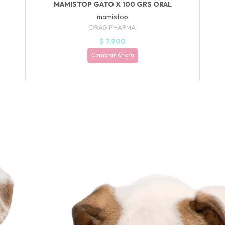
MAMISTOP GATO X 100 GRS ORAL
🍀
mamistop
DRAG PHARMA
Ruleta de
$ 7.900
ascotas!
🐈
Comprar Ahora
JUGAR
fined