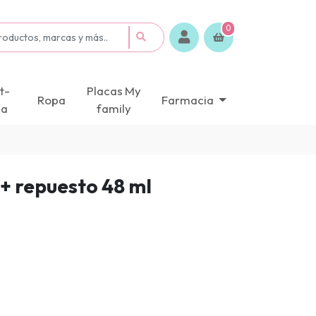
0
t-
Placas My
Ropa
Farmacia
ca
family
 + repuesto 48 ml