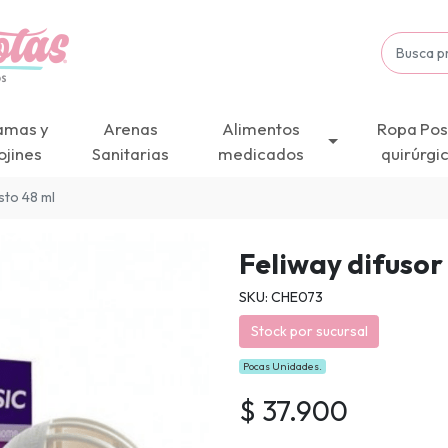
amas y
Arenas
Alimentos
Ropa Pos
ojines
Sanitarias
medicados
quirúrgi
sto 48 ml
Feliway difusor
SKU: CHE073
Stock por sucursal
Pocas Unidades.
$ 37.900