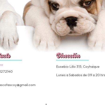
acto
Dirección
no
Eusebio Lillo 315, Coyhaique
1272140
Lunes a Sabados de 09 a 20 hr
ascotascoy@gmail.com