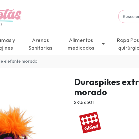
amas y
Arenas
Alimentos
Ropa Pos
ojines
Sanitarias
medicados
quirúrgi
le elefante morado
Duraspikes extr
morado
SKU: 6501