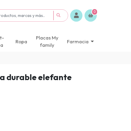
0
t-
Placas My
Ropa
Farmacia
ca
family
a durable elefante