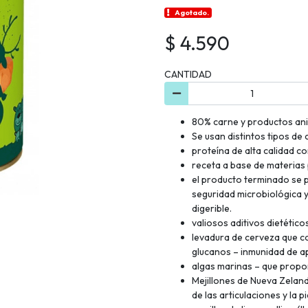
Agotado.
$ 4.590
CANTIDAD
80% carne y productos an
Se usan distintos tipos de
proteína de alta calidad c
receta a base de materias 
el producto terminado se 
seguridad microbiológica y
digerible.
valiosos aditivos dietético
levadura de cerveza que c
glucanos – inmunidad de a
algas marinas – que propor
Mejillones de Nueva Zeland
de las articulaciones y la pi