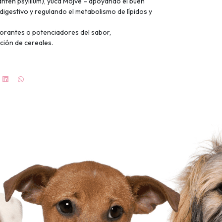
(llantén psyllium), yuca Mojve – apoyando el buen
digestivo y regulando el metabolismo de lípidos y
olorantes o potenciadores del sabor,
ición de cereales.