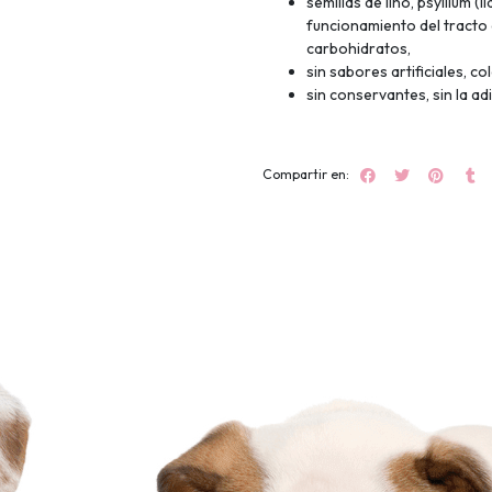
semillas de lino, psyllium 
funcionamiento del tracto 
carbohidratos,
sin sabores artificiales, c
sin conservantes, sin la ad
Compartir en: