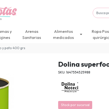
amas y
Arenas
Alimentos
Ropa Pos
ojines
Sanitarias
medicados
quirúrgi
o y pato 400 grs
Dolina superfoo
SKU: 1647554525988
Stock por sucursal