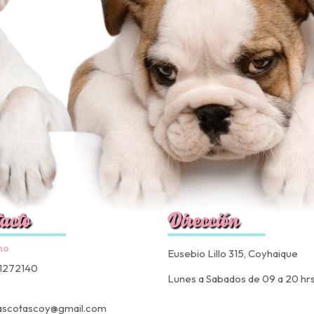
acto
Dirección
no
Eusebio Lillo 315, Coyhaique
1272140
Lunes a Sabados de 09 a 20 hr
ascotascoy@gmail.com