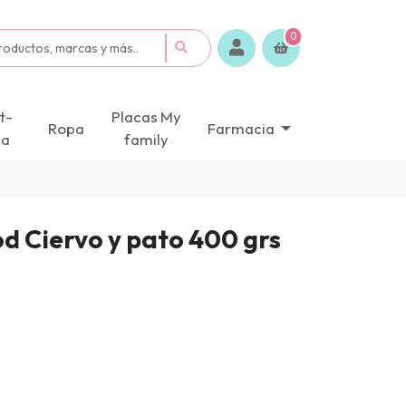
0
t-
Placas My
Ropa
Farmacia
ca
family
d Ciervo y pato 400 grs