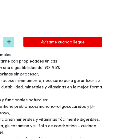
Avísame cuando llegue
imales
 carne con propiedades únicas
on una digestibilidad del 90-95%
primas sin procesar,
procesa mínimamente, necesario para garantizar su
 durabilidad, minerales y vitaminas en la mejor forma
s y funcionales naturales:
ontiene prebióticos: manano-oligosacáridos y β-
poyo,
cionan minerales y vitaminas fácilmente digeribles,
a, glucosamina y sulfato de condroitina – cuidado
el,