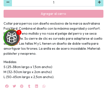
Agregar al carro
Collar para perros con diseño exclusivo de la marca australiana
FuzzYard. Combina el diseño con la máxima seguridad y confort.
Es de neopreno mullido y no roza el pelaje del perro y se seca
rápidamente. Su cierre de clic es curvado para adaptarse al cuello
del perro. Las tallas M y L tienen un diseño de doble vuelta para
amortiguar los tirones. La anilla es de acero inoxidable. Material:
poliéster y neopreno.
UEGA
Medidas:
Y
S (25-38cm largo x 1,5cm ancho)
M (32-50cm largo x 2cm ancho)
NA!
L (50-65cm largo x 2,5cm ancho).
🍀
Ruleta de
ascotas!
🐈