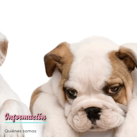
JUGAR
fined
Información
Quiénes somos