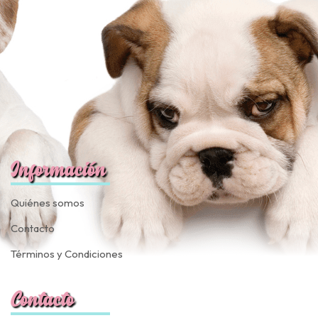
fined
Información
Quiénes somos
Contacto
Términos y Condiciones
Contacto