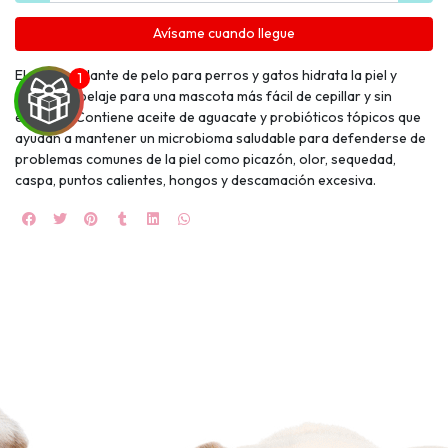
Avísame cuando llegue
El desenredante de pelo para perros y gatos hidrata la piel y
suaviza el pelaje para una mascota más fácil de cepillar y sin
enredos. Contiene aceite de aguacate y probióticos tópicos que
ayudan a mantener un microbioma saludable para defenderse de
problemas comunes de la piel como picazón, olor, sequedad,
UEGA
caspa, puntos calientes, hongos y descamación excesiva.
Y
NA!
🍀
Ruleta de
ascotas!
🐈
JUGAR