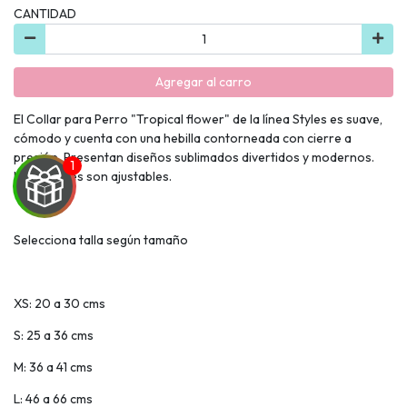
CANTIDAD
Agregar al carro
El Collar para Perro "Tropical flower" de la línea Styles es suave,
cómodo y cuenta con una hebilla contorneada con cierre a
presión. Presentan diseños sublimados divertidos y modernos.
Los collares son ajustables.
Selecciona talla según tamaño
UEGA
XS: 20 a 30 cms
Y
S: 25 a 36 cms
NA!
M: 36 a 41 cms
🍀
L: 46 a 66 cms