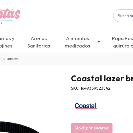
amas y
Arenas
Alimentos
Ropa Pos
ojines
Sanitarias
medicados
quirúrgi
lar diamond
Coastal lazer b
SKU: 1649359523542
Stock por sucursal