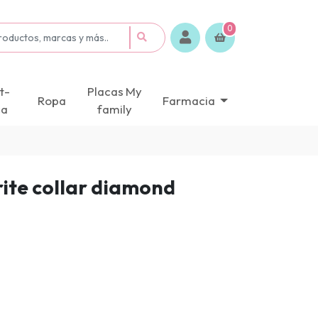
0
t-
Placas My
Ropa
Farmacia
ca
family
rite collar diamond