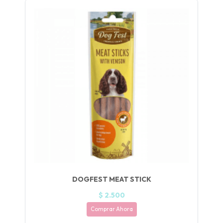
UEGA
Y
NA!
🍀
Ruleta de
ascotas!
🐈
JUGAR
fined
DOGFEST MEAT STICK
$ 2.500
Comprar Ahora