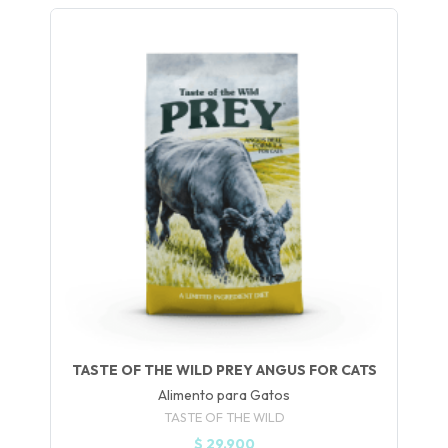
UEGA
Y
NA!
🍀
Ruleta de
ascotas!
🐈
JUGAR
TASTE OF THE WILD PREY ANGUS FOR CATS
fined
Alimento para Gatos
TASTE OF THE WILD
$ 29.900