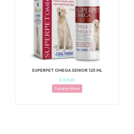
UEGA
Y
NA!
🍀
Ruleta de
ascotas!
🐈
SUPERPET OMEGA SENIOR 125 ML
JUGAR
$ 8.500
fined
Comprar Ahora