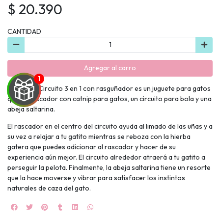
$ 20.390
CANTIDAD
Agregar al carro
Catit Play Circuito 3 en 1 con rasguñador es un juguete para gatos
que un rascador con catnip para gatos, un circuito para bola y una
abeja saltarina.
El rascador en el centro del circuito ayuda al limado de las uñas y a
UEGA
su vez a relajar a tu gatito mientras se reboza con la hierba
gatera que puedes adicionar al rascador y hacer de su
Y
experiencia aún mejor. El circuito alrededor atraerá a tu gatito a
perseguir la pelota. Finalmente, la abeja saltarina tiene un resorte
NA!
que la hace moverse y vibrar para satisfacer los instintos
naturales de caza del gato.
🍀
Ruleta de