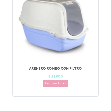
UEGA
Y
NA!
🍀
Ruleta de
ascotas!
🐈
JUGAR
ARENERO ROMEO CON FILTRO
fined
$ 21.900
Comprar Ahora