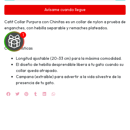
Avísame cuando llegue
Catit Collar Purpura con Chinitas es un collar de nylon a prueba de
enganches, con hebilla separable y remaches plateados.
Características
Longitud ajustable (20-33 cm) para la máxima comodidad.
UEGA
El diseño de hebilla desprendible libera a tu gato cuando su
collar queda atrapado.
Y
Campana (extraíble) para advertir a la vida silvestre de la
presencia de tu gato.
NA!
🍀
Ruleta de
ascotas!
🐈