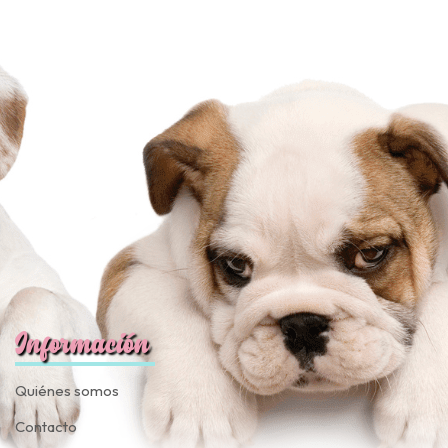
JUGAR
fined
Información
Quiénes somos
Contacto